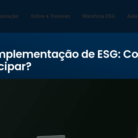
Inovação
Sobre a Trevisan
Maratona ESG
Aul
 Implementação de ESG: 
cipar?