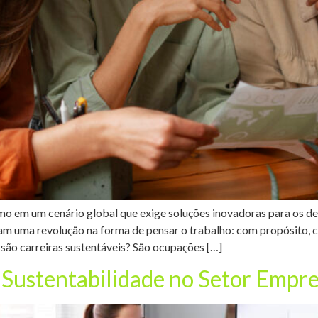
o em um cenário global que exige soluções inovadoras para os de
am uma revolução na forma de pensar o trabalho: com propósito, c
e são carreiras sustentáveis? São ocupações […]
 Sustentabilidade no Setor Empre